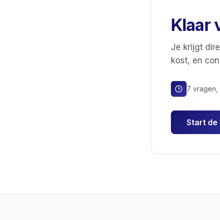
Klaar 
Je krijgt di
kost, en co
7 vragen, 
Start de