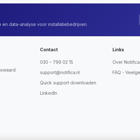
 en data-analyse voor installatiebedrijven.
Contact
Links
1
030 – 799 02 15
Over Notifica
nswaard
support@notifica.nl
FAQ - Veelge
Quick support downloaden
LinkedIn