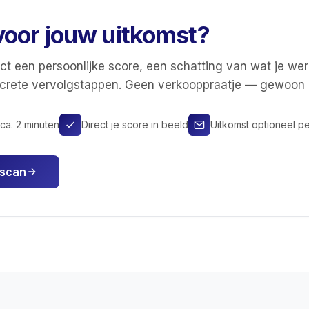
voor jouw uitkomst?
rect een persoonlijke score, een schatting van wat je wer
ncrete vervolgstappen. Geen verkooppraatje — gewoon d
ca. 2 minuten
Direct je score in beeld
Uitkomst optioneel pe
 scan