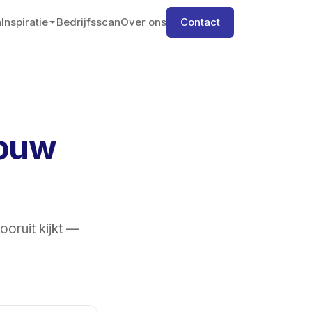
n
Inspiratie
Bedrijfsscan
Over ons
Contact
jouw
oruit kijkt —