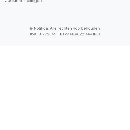
Cookie-instellingen
© Notifica. Alle rechten voorbehouden.
KvK: 81772645 | BTW: NL862214841B01